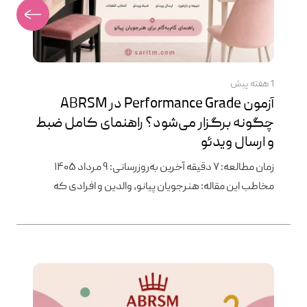
1 هفته پیش
آزمون Performance Grade در ABRSM
چگونه برگزار می‌شود؟ راهنمای کامل ضبط
و ارسال ویدئو
زمان مطالعه: ۷ دقیقه آخرین به‌روزرسانی: ۹ مرداد ۱۴۰۵
مخاطب این مقاله: هنرجویان پیانو، والدین و افرادی که
قصد شرکت در آزمون‌های ABRSM Performance Grade را
دارند. اگر هنوز مقاله «Practical Grade یا Performance
Grade؟ کدام آزمون ABRSM برای شما مناسب‌تر است؟» را
نخوانده‌اید، پیشنهاد می‌کنیم ابتدا آن را مطالعه کنید
آنچه در این مقاله می‌خوانید ⸻ آزمون Performance
Grade چیست؟ Performance […]