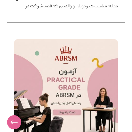
مقاله: مناسب هنرجویان و والدینی که قصد شرکت در
آزمون‌های ABRSM را دارند. ⸻ اگر هنوز با ساختار
آزمون Practical Grade آشنا نیستید، پیشنهاد می‌کنیم ابتدا
مقاله «آزمون Practical Grade در ABRSM چگونه برگزار
می‌شود؟» را مطالعه کنید آنچه در این مقاله می‌خوانید
Practical Grade یا Performance Grade؟ کدام […]